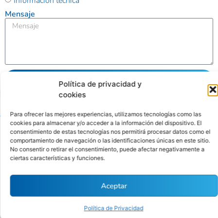
Información técnica
Mensaje
Enviar
Política de privacidad y
cookies
Alternative:
Para ofrecer las mejores experiencias, utilizamos tecnologías como las
cookies para almacenar y/o acceder a la información del dispositivo. El
consentimiento de estas tecnologías nos permitirá procesar datos como el
Ubicación
Contacto
comportamiento de navegación o las identificaciones únicas en este sitio.
No consentir o retirar el consentimiento, puede afectar negativamente a
Calle
(01) 346
ciertas características y funciones.
Antequera
4342
Políticas
Nro. 176
contacto@cytbio.com
de
Aceptar
Sétimo
privacidad
Piso Int.
Política de Privacidad
701, San