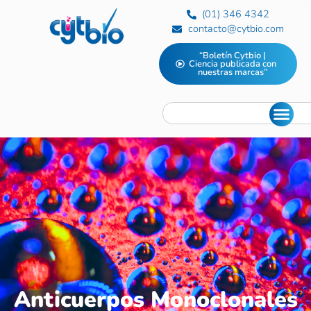
(01) 346 4342
contacto@cytbio.com
“Boletín Cytbio |
Ciencia publicada con
nuestras marcas”
Anticuerpos Monoclonales