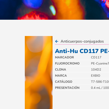
Anticuerpos-conjugados
Anti-Hu CD117 P
MARCADOR
CD117
FLUOROCROMO
PE-Cyanine
CLONA
104D2
MARCA
EXBIO
CATÁLOGO
T7-586-T10
PRESENTACIÓN
0.4 mL / 100