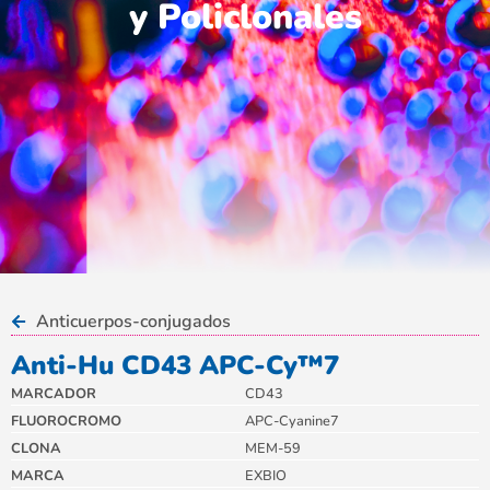
y Policlonales
Anticuerpos-conjugados
Anti-Hu CD43 APC-Cy™7
MARCADOR
CD43
FLUOROCROMO
APC-Cyanine7
CLONA
MEM-59
MARCA
EXBIO