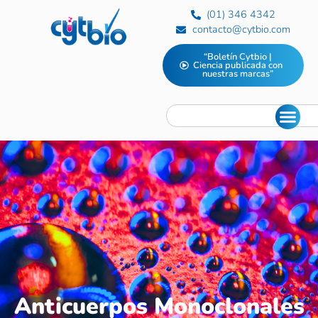
(01) 346 4342
contacto@cytbio.com
“Boletín Cytbio |
Ciencia publicada con
nuestras marcas”
Anticuerpos Monoclonales