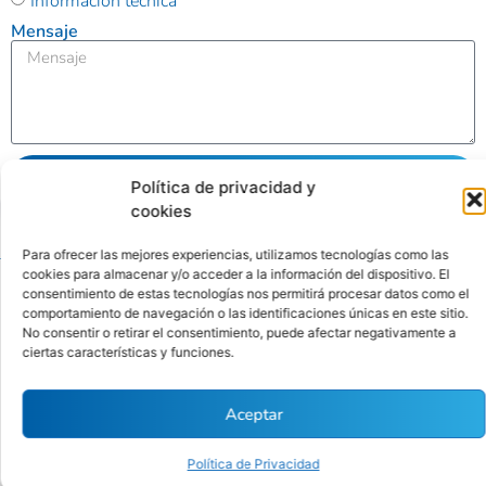
Información técnica
Mensaje
Enviar
Política de privacidad y
cookies
Alternative:
Para ofrecer las mejores experiencias, utilizamos tecnologías como las
cookies para almacenar y/o acceder a la información del dispositivo. El
consentimiento de estas tecnologías nos permitirá procesar datos como el
Ubicación
Contacto
comportamiento de navegación o las identificaciones únicas en este sitio.
No consentir o retirar el consentimiento, puede afectar negativamente a
Calle
(01) 346
ciertas características y funciones.
Antequera
4342
Políticas
Nro. 176
contacto@cytbio.com
de
Aceptar
Sétimo
privacidad
Piso Int.
Política de Privacidad
701, San