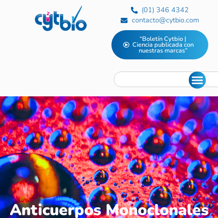
(01) 346 4342
contacto@cytbio.com
“Boletín Cytbio |
Ciencia publicada con
nuestras marcas”
Anticuerpos Monoclonales