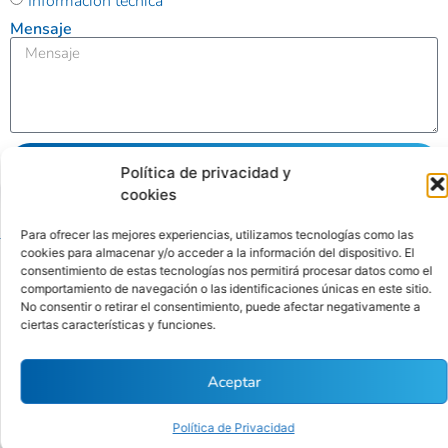
Información técnica
Mensaje
Enviar
Política de privacidad y
cookies
Alternative:
Para ofrecer las mejores experiencias, utilizamos tecnologías como las
cookies para almacenar y/o acceder a la información del dispositivo. El
consentimiento de estas tecnologías nos permitirá procesar datos como el
Ubicación
Contacto
comportamiento de navegación o las identificaciones únicas en este sitio.
No consentir o retirar el consentimiento, puede afectar negativamente a
Calle
(01) 346
ciertas características y funciones.
Antequera
4342
Políticas
Nro. 176
contacto@cytbio.com
de
Aceptar
Sétimo
privacidad
Piso Int.
Política de Privacidad
701, San