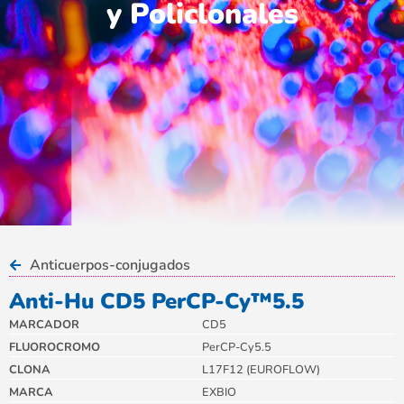
y Policlonales
Anticuerpos-conjugados
Anti-Hu CD5 PerCP-Cy™5.5
MARCADOR
CD5
FLUOROCROMO
PerCP-Cy5.5
CLONA
L17F12 (EUROFLOW)
MARCA
EXBIO