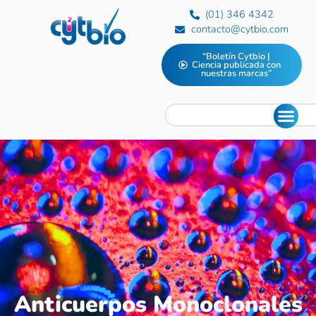
(01) 346 4342
contacto@cytbio.com
“Boletín Cytbio |
Ciencia publicada con
nuestras marcas”
Anticuerpos Monoclonales