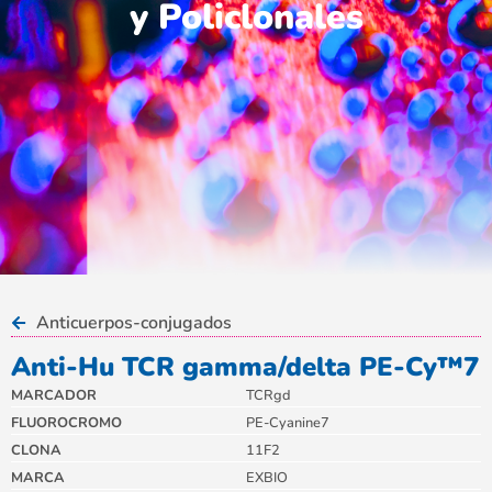
y Policlonales
Anticuerpos-conjugados
Anti-Hu TCR gamma/delta PE-Cy™7
MARCADOR
TCRgd
FLUOROCROMO
PE-Cyanine7
CLONA
11F2
MARCA
EXBIO