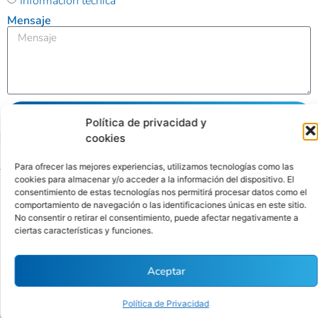
Información técnica
Mensaje
Enviar
Política de privacidad y
cookies
Alternative:
Para ofrecer las mejores experiencias, utilizamos tecnologías como las
cookies para almacenar y/o acceder a la información del dispositivo. El
consentimiento de estas tecnologías nos permitirá procesar datos como el
Ubicación
Contacto
comportamiento de navegación o las identificaciones únicas en este sitio.
No consentir o retirar el consentimiento, puede afectar negativamente a
Calle
(01) 346
ciertas características y funciones.
Antequera
4342
Políticas
Nro. 176
contacto@cytbio.com
de
Aceptar
Sétimo
privacidad
Piso Int.
Política de Privacidad
701, San