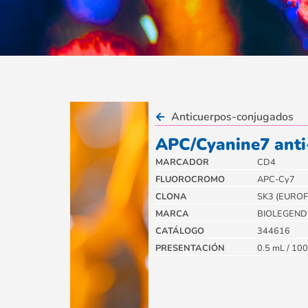
Anticuerpos-conjugados
APC/Cyanine7 ant
MARCADOR
CD4
FLUOROCROMO
APC-Cy7
CLONA
SK3 (EURO
MARCA
BIOLEGEND
CATÁLOGO
344616
PRESENTACIÓN
0.5 mL / 100