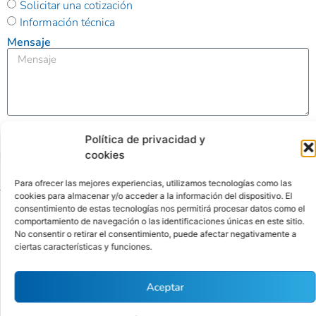
Solicitar una cotización
Información técnica
Mensaje
Enviar
Política de privacidad y
cookies
Alternative:
Para ofrecer las mejores experiencias, utilizamos tecnologías como las
cookies para almacenar y/o acceder a la información del dispositivo. El
consentimiento de estas tecnologías nos permitirá procesar datos como el
Ubicación
Contacto
comportamiento de navegación o las identificaciones únicas en este sitio.
No consentir o retirar el consentimiento, puede afectar negativamente a
Calle
(01) 346
ciertas características y funciones.
Antequera
4342
Políticas
Nro. 176
contacto@cytbio.com
de
Aceptar
Sétimo
privacidad
Piso Int.