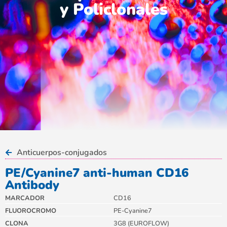
y Policlonales
Anticuerpos-conjugados
PE/Cyanine7 anti-human CD16
Antibody
MARCADOR
CD16
FLUOROCROMO
PE-Cyanine7
CLONA
3G8 (EUROFLOW)