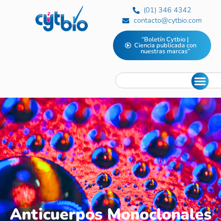
(01) 346 4342
contacto@cytbio.com
“Boletín Cytbio |
Ciencia publicada con
nuestras marcas”
Anticuerpos Monoclonales