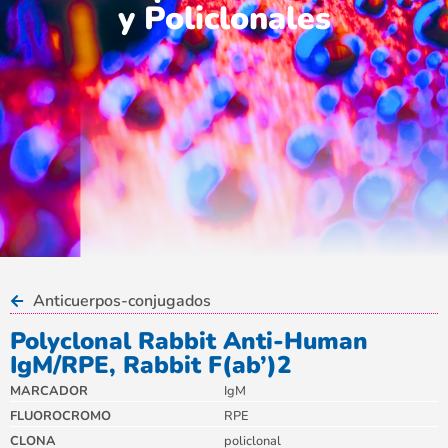
y Policlonales
Anticuerpos-conjugados
Polyclonal Rabbit Anti-Human
IgM/RPE, Rabbit F(ab’)2
MARCADOR
IgM
FLUOROCROMO
RPE
CLONA
policlonal