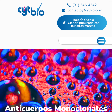
(01) 346 4342
contacto@cytbio.com
“Boletín Cytbio |
Ciencia publicada con
nuestras marcas”
Anticuerpos Monoclonales