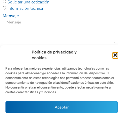
Solicitar una cotización
Información técnica
Mensaje
Enviar
Política de privacidad y
cookies
Alternative:
Para ofrecer las mejores experiencias, utilizamos tecnologías como las
cookies para almacenar y/o acceder a la información del dispositivo. El
consentimiento de estas tecnologías nos permitirá procesar datos como el
Ubicación
Contacto
comportamiento de navegación o las identificaciones únicas en este sitio.
No consentir o retirar el consentimiento, puede afectar negativamente a
Calle
(01) 346
ciertas características y funciones.
Antequera
4342
Políticas
Nro. 176
contacto@cytbio.com
de
Aceptar
Sétimo
privacidad
Piso Int.