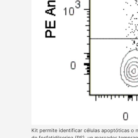
Kit permite identificar células apoptóticas o
de fosfatidilserina (PS), un marcador tempran