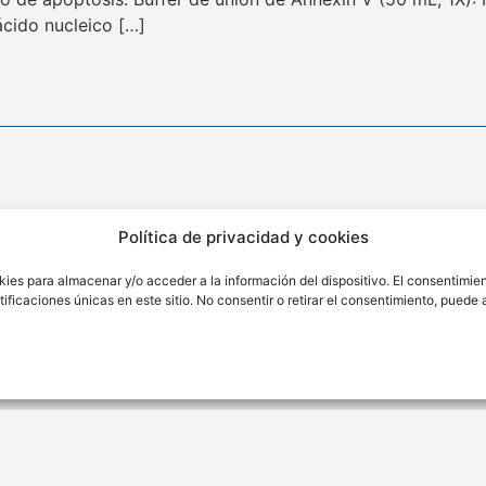
ácido nucleico […]
ión
Contacto
Política de privacidad y cookies
ra Nro. 176 Sétimo Piso Int.
(01) 346 4342
kies para almacenar y/o acceder a la información del dispositivo. El consentimie
o.
contacto@cytbio.com
ficaciones únicas en este sitio. No consentir o retirar el consentimiento, puede
Hecho con ♥ por Ají Limo