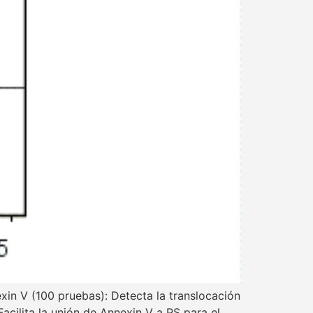
exin V (100 pruebas): Detecta la translocación
acilita la unión de Annexin V a PS para el