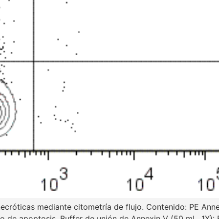
 necróticas mediante citometría de flujo. Contenido: PE Ann
o de apoptosis. Buffer de unión de Annexin V (50 mL, 1X): F