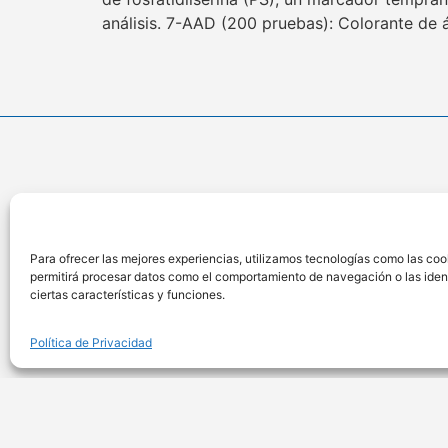
análisis. 7-AAD (200 pruebas): Colorante de 
Ubicac
Calle Anteque
Para ofrecer las mejores experiencias, utilizamos tecnologías como las coo
701, San Isidr
permitirá procesar datos como el comportamiento de navegación o las identi
Lima – Perú
ciertas características y funciones.
Política de Privacidad