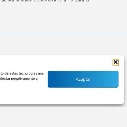
nto de estas tecnologías nos
Políticas de privacidad
 afectar negativamente a
Aceptar