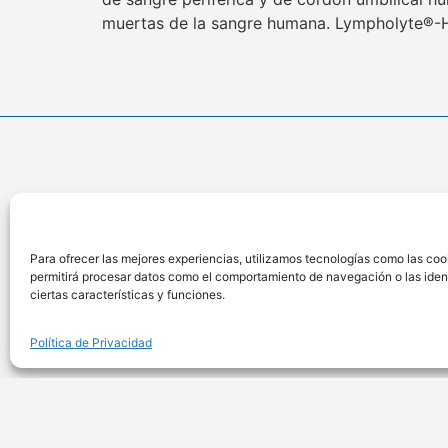
muertas de la sangre humana. Lympholyte®-H 
Ubicac
Calle Anteque
Para ofrecer las mejores experiencias, utilizamos tecnologías como las coo
701, San Isidr
permitirá procesar datos como el comportamiento de navegación o las identi
Lima – Perú
ciertas características y funciones.
Política de Privacidad