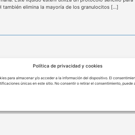
también elimina la mayoría de los granulocitos […]
ión
Contacto
Política de privacidad y cookies
ra Nro. 176 Sétimo Piso Int.
(01) 346 4342
kies para almacenar y/o acceder a la información del dispositivo. El consentimie
o.
contacto@cytbio.com
ficaciones únicas en este sitio. No consentir o retirar el consentimiento, puede
Hecho con ♥ por Ají Limo