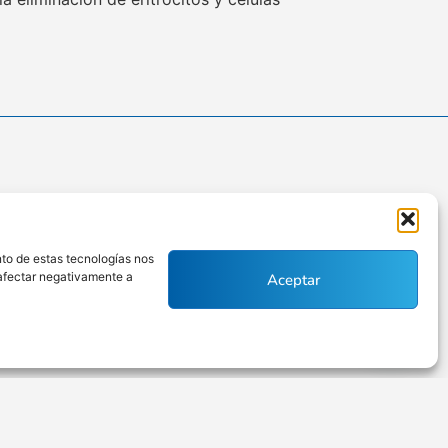
nto de estas tecnologías nos
Políticas de privacidad
 afectar negativamente a
Aceptar