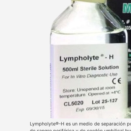
Lympholyte®-H es un medio de separación por
de sangre periférica y de cordón umbilical huma