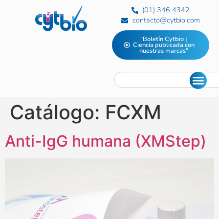
(01) 346 4342
contacto@cytbio.com
“Boletín Cytbio |
Ciencia publicada con
nuestras marcas”
Catálogo:
FCXM
Anti-IgG humana (XMStep)