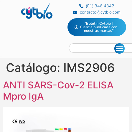
(01) 346 4342
contacto@cytbio.com
“Boletín Cytbio |
Ciencia publicada con
nuestras marcas”
Catálogo:
IMS2906
ANTI SARS-Cov-2 ELISA
Mpro IgA