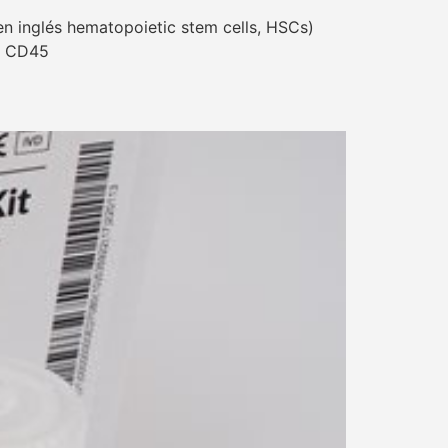
en inglés hematopoietic stem cells, HSCs)
34 CD45