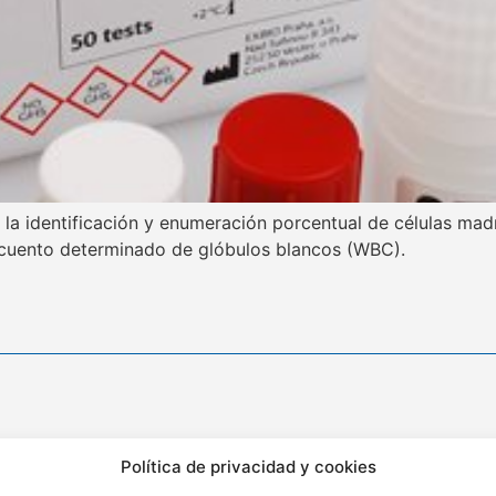
la identificación y enumeración porcentual de células madr
recuento determinado de glóbulos blancos (WBC).
ión
Contacto
Política de privacidad y cookies
ra Nro. 176 Sétimo Piso Int.
(01) 346 4342