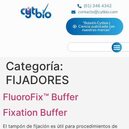
(01) 346 4342
contacto@cytbio.com
“Boletín Cytbio |
Ciencia publicada con
nuestras marcas”
Categoría:
FIJADORES
FluoroFix™ Buffer
Fixation Buffer
El tampón de fijación es útil para procedimientos de