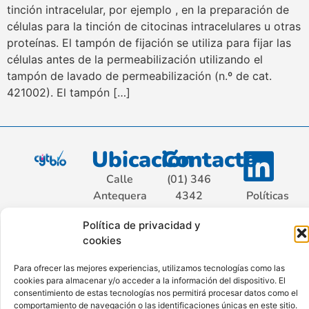
tinción intracelular, por ejemplo , en la preparación de
células para la tinción de citocinas intracelulares u otras
proteínas. El tampón de fijación se utiliza para fijar las
células antes de la permeabilización utilizando el
tampón de lavado de permeabilización (n.º de cat.
421002). El tampón […]
Ubicación
Contacto
Calle
(01) 346
Antequera
4342
Políticas
Nro. 176
contacto@cytbio.com
de
Política de privacidad y
Sétimo
privacidad
cookies
Piso Int.
701, San
Para ofrecer las mejores experiencias, utilizamos tecnologías como las
Isidro.
cookies para almacenar y/o acceder a la información del dispositivo. El
consentimiento de estas tecnologías nos permitirá procesar datos como el
Lima –
comportamiento de navegación o las identificaciones únicas en este sitio.