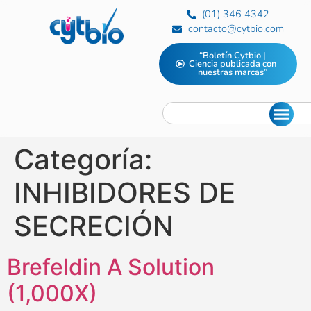
(01) 346 4342
contacto@cytbio.com
“Boletín Cytbio |
Ciencia publicada con
nuestras marcas”
Categoría:
INHIBIDORES DE
SECRECIÓN
Brefeldin A Solution
(1,000X)