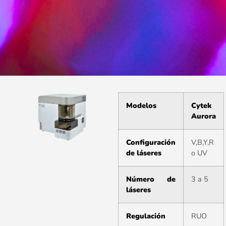
Modelos
Cytek
Aurora
Configuración
V,B,Y,R
de láseres
o UV
Número de
3 a 5
láseres
Regulación
RUO