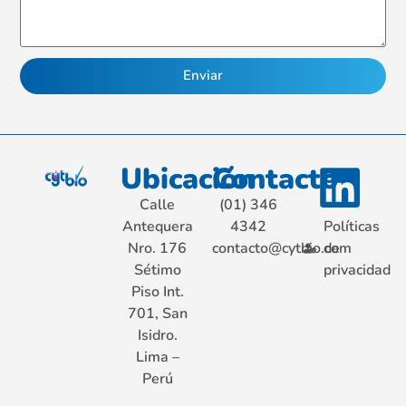
Enviar
Alternative:
Ubicación
Contacto
Calle
(01) 346
Antequera
4342
Políticas
Nro. 176
contacto@cytbio.com
de
Sétimo
privacidad
Piso Int.
701, San
Isidro.
Lima –
Perú