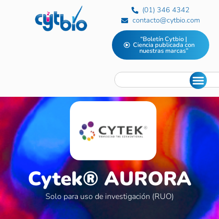
(01) 346 4342
contacto@cytbio.com
“Boletín Cytbio |
Ciencia publicada con
nuestras marcas”
Cytek® AURORA
Solo para uso de investigación (RUO)