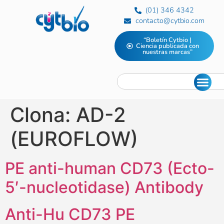
(01) 346 4342
contacto@cytbio.com
“Boletín Cytbio |
Ciencia publicada con
nuestras marcas”
Clona:
AD-2
(EUROFLOW)
PE anti-human CD73 (Ecto-
5′-nucleotidase) Antibody
Anti-Hu CD73 PE