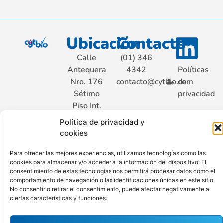
Ubicación
Contacto
Calle
(01) 346
Antequera
4342
Políticas
Nro. 176
contacto@cytbio.com
de
Sétimo
privacidad
Piso Int.
701, San
Política de privacidad y
Isidro.
cookies
Lima –
Perú
Para ofrecer las mejores experiencias, utilizamos tecnologías como las
cookies para almacenar y/o acceder a la información del dispositivo. El
consentimiento de estas tecnologías nos permitirá procesar datos como el
comportamiento de navegación o las identificaciones únicas en este sitio.
No consentir o retirar el consentimiento, puede afectar negativamente a
Hecho con ♥ por Ají Limo
ciertas características y funciones.