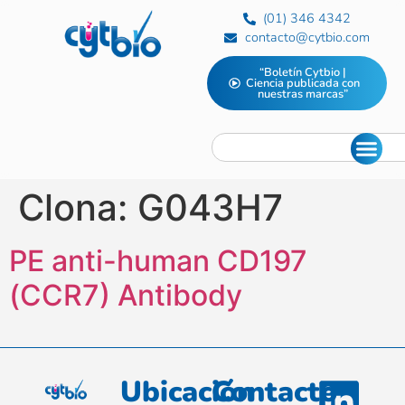
(01) 346 4342
contacto@cytbio.com
“Boletín Cytbio |
Ciencia publicada con
nuestras marcas”
Clona:
G043H7
PE anti-human CD197
(CCR7) Antibody
Ubicación
Contacto