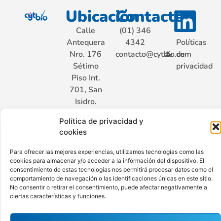
Ubicación
Contacto
Calle
(01) 346
Antequera
4342
Políticas
Nro. 176
contacto@cytbio.com
de
Sétimo
privacidad
Piso Int.
701, San
Isidro.
Lima –
Política de privacidad y
Perú
cookies
Para ofrecer las mejores experiencias, utilizamos tecnologías como las
cookies para almacenar y/o acceder a la información del dispositivo. El
Hecho con ♥ por Ají Limo
consentimiento de estas tecnologías nos permitirá procesar datos como el
comportamiento de navegación o las identificaciones únicas en este sitio.
No consentir o retirar el consentimiento, puede afectar negativamente a
ciertas características y funciones.