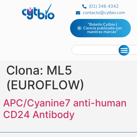
(01) 346 4342
contacto@cytbio.com
“Boletín Cytbio |
Ciencia publicada con
nuestras marcas”
Clona:
ML5
(EUROFLOW)
APC/Cyanine7 anti-human
CD24 Antibody