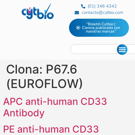
(01) 346 4342
contacto@cytbio.com
“Boletín Cytbio |
Ciencia publicada con
nuestras marcas”
Clona:
P67.6
(EUROFLOW)
APC anti-human CD33
Antibody
PE anti-human CD33