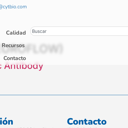
@cytbio.com
Calidad
(EUROFLOW)
Recursos
Contacto
 Antibody
ión
Contacto