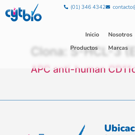
(01) 346 4342
contacto
Inicio
Nosotros
Clona:
S-HCL-3 
Productos
Marcas
APC anti-human CD11c
Ubicac