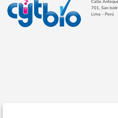
Calle Anteque
701, San Isidr
Lima – Perú