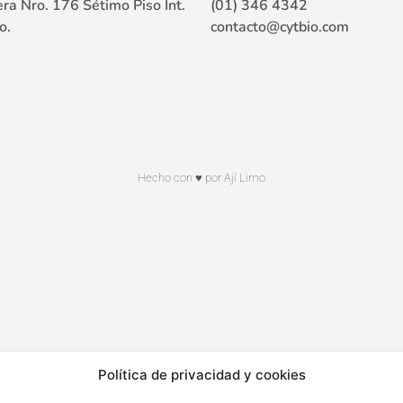
ra Nro. 176 Sétimo Piso Int.
(01) 346 4342
o.
contacto@cytbio.com
Hecho con ♥ por Ají Limo
Política de privacidad y cookies