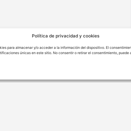
Política de privacidad y cookies
kies para almacenar y/o acceder a la información del dispositivo. El consentimie
ficaciones únicas en este sitio. No consentir o retirar el consentimiento, puede
ión
Contacto
ra Nro. 176 Sétimo Piso Int.
(01) 346 4342
o.
contacto@cytbio.com