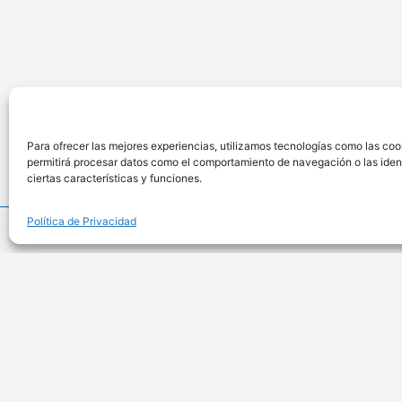
Para ofrecer las mejores experiencias, utilizamos tecnologías como las coo
permitirá procesar datos como el comportamiento de navegación o las identi
ciertas características y funciones.
Política de Privacidad
Ubicac
Calle Anteque
701, San Isidr
Lima – Perú