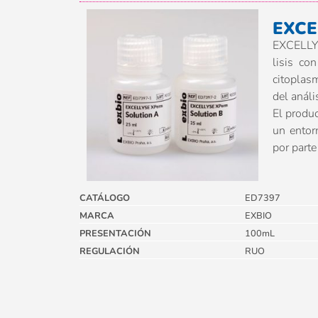
EXCE
EXCELLYS
lisis co
citoplasm
del análi
El produc
un entor
por part
CATÁLOGO
ED7397
MARCA
EXBIO
PRESENTACIÓN
100mL
REGULACIÓN
RUO