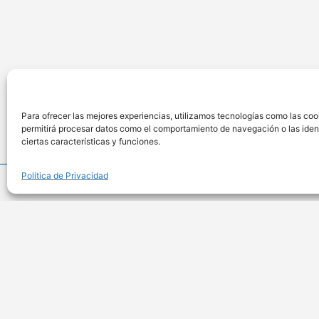
Para ofrecer las mejores experiencias, utilizamos tecnologías como las coo
permitirá procesar datos como el comportamiento de navegación o las identi
ciertas características y funciones.
Política de Privacidad
Ubicac
Calle Anteque
701, San Isidr
Lima – Perú