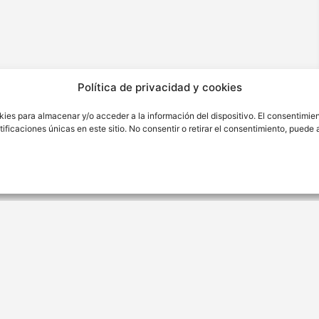
Política de privacidad y cookies
kies para almacenar y/o acceder a la información del dispositivo. El consentimie
ficaciones únicas en este sitio. No consentir o retirar el consentimiento, puede
ión
Contacto
ra Nro. 176 Sétimo Piso Int.
(01) 346 4342
o.
contacto@cytbio.com