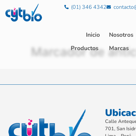
(01) 346 4342
contacto
Inicio
Nosotros
Marcador de anti
Productos
Marcas
Ubicac
Calle Anteque
701, San Isidr
Lima – Perú