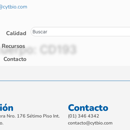
@cytbio.com
Calidad
cuerpo:
CD193
Recursos
Contacto
ión
Contacto
ra Nro. 176 Sétimo Piso Int.
(01) 346 4342
o.
contacto@cytbio.com