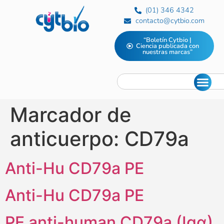
(01) 346 4342
contacto@cytbio.com
“Boletín Cytbio |
Ciencia publicada con
nuestras marcas”
Marcador de
anticuerpo:
CD79a
Anti-Hu CD79a PE
Anti-Hu CD79a PE
PE anti-human CD79a (Igα)