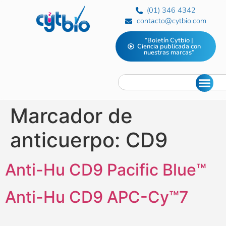
(01) 346 4342
contacto@cytbio.com
“Boletín Cytbio |
Ciencia publicada con
nuestras marcas”
Marcador de
anticuerpo:
CD9
Anti-Hu CD9 Pacific Blue™
Anti-Hu CD9 APC-Cy™7