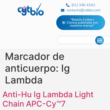
(01) 346 4342
contacto@cytbio.com
“Boletín Cytbio |
Ciencia publicada con
nuestras marcas”
Marcador de
anticuerpo:
Ig
Lambda
Anti-Hu Ig Lambda Light
Chain APC-Cy™7