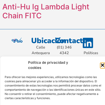
Anti-Hu Ig Lambda Light
Chain FITC
Ubicación
Contacto
Calle
(01) 346
Antequera
4342
Políticas
Nro. 176
contacto@cytbio.com
de
Política de privacidad y
Sétimo
privacidad
cookies
Piso Int.
701, San
Para ofrecer las mejores experiencias, utilizamos tecnologías como las
Isidro.
cookies para almacenar y/o acceder a la información del dispositivo. El
consentimiento de estas tecnologías nos permitirá procesar datos como el
Lima –
comportamiento de navegación o las identificaciones únicas en este sitio.
Perú
No consentir o retirar el consentimiento, puede afectar negativamente a
ciertas características y funciones.