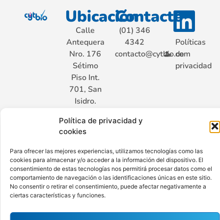
Ubicación
Contacto
Calle
(01) 346
Antequera
4342
Políticas
Nro. 176
contacto@cytbio.com
de
Sétimo
privacidad
Piso Int.
701, San
Isidro.
Lima –
Política de privacidad y
Perú
cookies
Para ofrecer las mejores experiencias, utilizamos tecnologías como las
cookies para almacenar y/o acceder a la información del dispositivo. El
Hecho con ♥ por Ají Limo
consentimiento de estas tecnologías nos permitirá procesar datos como el
comportamiento de navegación o las identificaciones únicas en este sitio.
No consentir o retirar el consentimiento, puede afectar negativamente a
ciertas características y funciones.