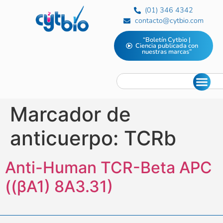
(01) 346 4342
contacto@cytbio.com
“Boletín Cytbio |
Ciencia publicada con
nuestras marcas”
Marcador de
anticuerpo:
TCRb
Anti-Human TCR-Beta APC
((βA1) 8A3.31)