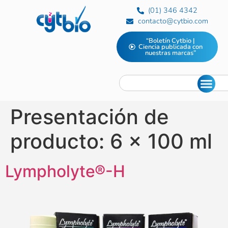
(01) 346 4342
contacto@cytbio.com
“Boletín Cytbio |
Ciencia publicada con
nuestras marcas”
Presentación de
producto:
6 x 100 ml
Lympholyte®-H