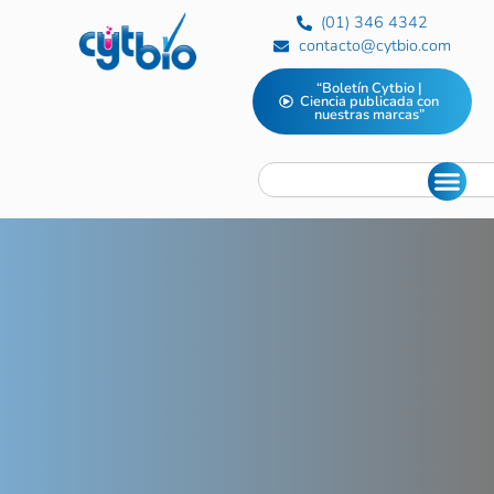
(01) 346 4342
contacto@cytbio.com
“Boletín Cytbio |
Ciencia publicada con
nuestras marcas”