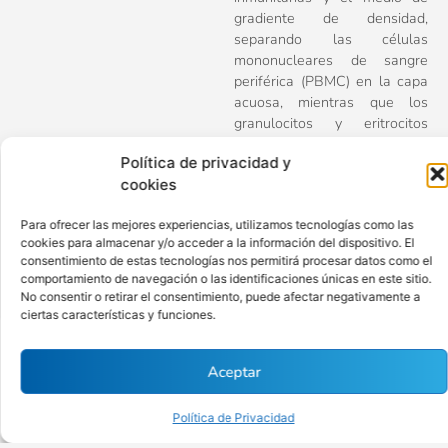
gradiente de densidad,
separando las células
mononucleares de sangre
periférica (PBMC) en la capa
acuosa, mientras que los
granulocitos y eritrocitos
sedimentan en el fondo
Política de privacidad y
debido a su mayor densidad.
cookies
CATÁLOGO
426201
,
426202
Para ofrecer las mejores experiencias, utilizamos tecnologías como las
MARCA
BIOLEGEND
cookies para almacenar y/o acceder a la información del dispositivo. El
consentimiento de estas tecnologías nos permitirá procesar datos como el
PRESENTACIÓN
500mL
250mL
comportamiento de navegación o las identificaciones únicas en este sitio.
REGULACIÓN
RUO
No consentir o retirar el consentimiento, puede afectar negativamente a
ciertas características y funciones.
Aceptar
Más información
Política de Privacidad
Si deseas más información sobre este producto, deja tus
datos en el formulario.