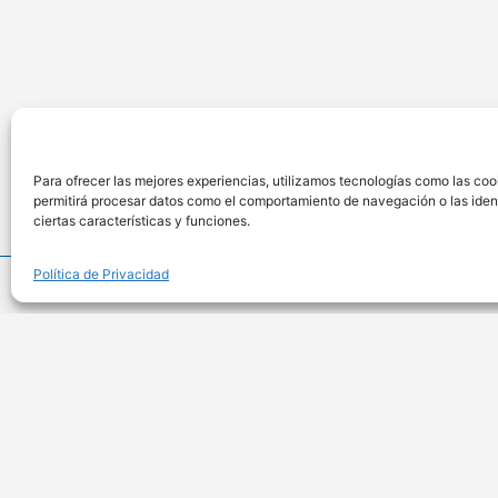
Para ofrecer las mejores experiencias, utilizamos tecnologías como las coo
permitirá procesar datos como el comportamiento de navegación o las identi
ciertas características y funciones.
Política de Privacidad
Ubicac
Calle Anteque
701, San Isidr
Lima – Perú