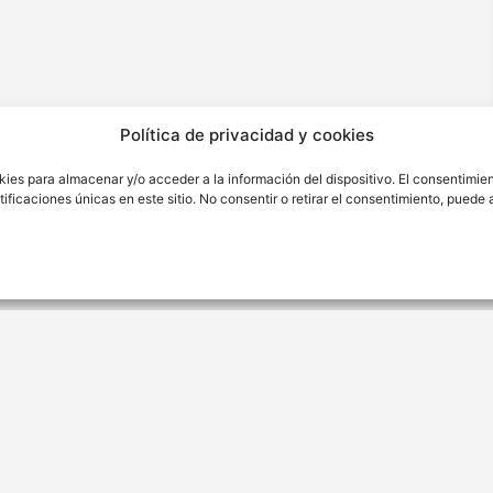
Política de privacidad y cookies
kies para almacenar y/o acceder a la información del dispositivo. El consentimie
ficaciones únicas en este sitio. No consentir o retirar el consentimiento, puede
ión
Contacto
ra Nro. 176 Sétimo Piso Int.
(01) 346 4342
o.
contacto@cytbio.com