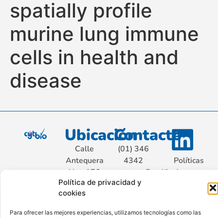
spatially profile
murine lung immune
cells in health and
disease
Ubicación
Contacto
Calle
(01) 346
Antequera
4342
Políticas
Nro. 176
contacto@cytbio.com
de
Política de privacidad y
Sétimo
privacidad
cookies
Piso Int.
701, San
Para ofrecer las mejores experiencias, utilizamos tecnologías como las