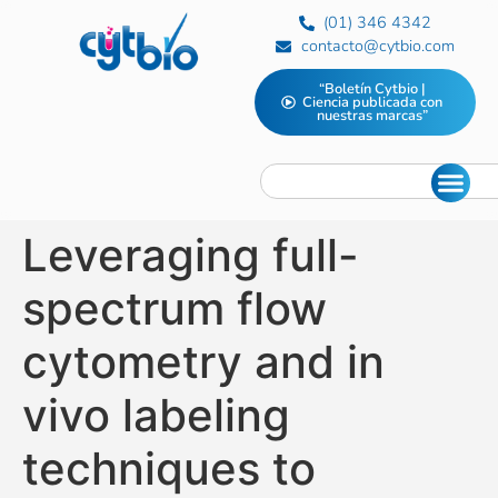
(01) 346 4342
contacto@cytbio.com
“Boletín Cytbio |
Ciencia publicada con
nuestras marcas”
Leveraging full-
spectrum flow
cytometry and in
vivo labeling
techniques to