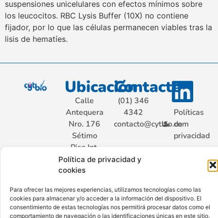
suspensiones unicelulares con efectos mínimos sobre
los leucocitos. RBC Lysis Buffer (10X) no contiene
fijador, por lo que las células permanecen viables tras la
lisis de hematíes.
Ubicación
Contacto
Calle
(01) 346
Antequera
4342
Políticas
Nro. 176
contacto@cytbio.com
de
Sétimo
privacidad
Piso Int.
701, San
Política de privacidad y
Isidro.
cookies
Lima –
Para ofrecer las mejores experiencias, utilizamos tecnologías como las
Perú
cookies para almacenar y/o acceder a la información del dispositivo. El
consentimiento de estas tecnologías nos permitirá procesar datos como el
comportamiento de navegación o las identificaciones únicas en este sitio.